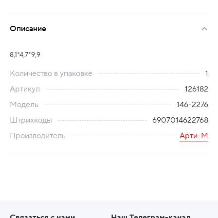
Описание
8,1*4,7*9,9
Количество в упаковке
1
Артикул
126182
Модель
146-2276
Штрихкоды
6907014622768
Производитель
Арти-М
Связаться с нами
Наш Телеграм-канал