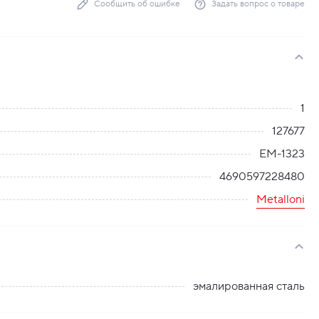
Сообщить об ошибке
Задать вопрос о товаре
1
127677
EM-1323
4690597228480
Metalloni
эмалированная сталь