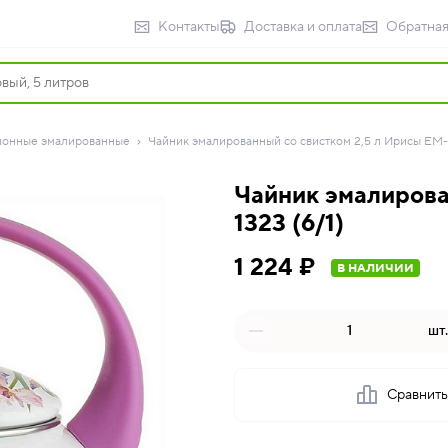
Контакты
Доставка и оплата
Обратная
ионные эмалированные
Чайник эмалированный со свистком 2,5 л Ирисы EM-1
Чайник эмалирова
1323 (6/1)
1 224 ₽
В НАЛИЧИИ
шт.
Сравнит