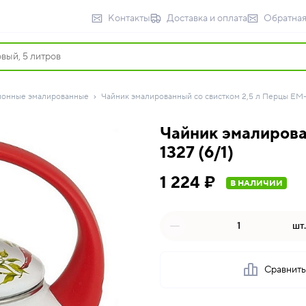
Контакты
Доставка и оплата
Обратная
ионные эмалированные
Чайник эмалированный со свистком 2,5 л Перцы EM-1
Чайник эмалирова
1327 (6/1)
1 224 ₽
В НАЛИЧИИ
шт.
Сравнит