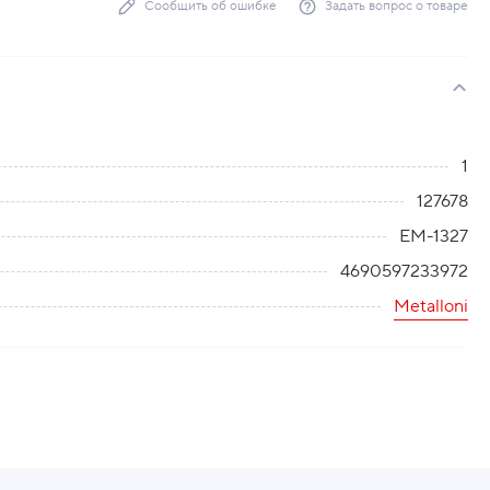
Сообщить об ошибке
Задать вопрос о товаре
1
127678
EM-1327
4690597233972
Metalloni