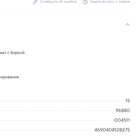
Сообщить об ошибке
Задать вопрос о товаре
кет с биркой
лирование
15
96880
004511
4690408128275