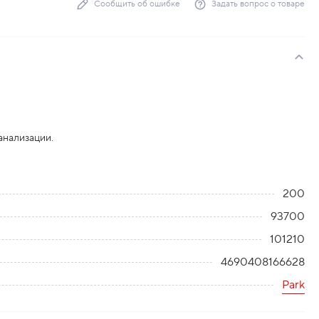
Сообщить об ошибке
Задать вопрос о товаре
анализации.
200
93700
101210
4690408166628
Park