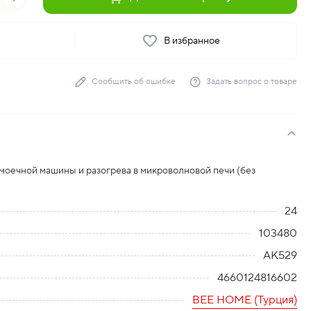
ь
В избранное
Сообщить об ошибке
Задать вопрос о товаре
моечной машины и разогрева в микроволновой печи (без
24
103480
AK529
4660124816602
BEE HOME (Турция)