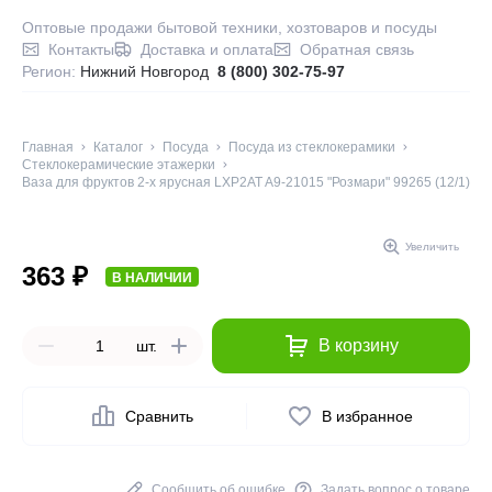
Оптовые продажи бытовой техники, хозтоваров и посуды
Контакты
Доставка и оплата
Обратная связь
Регион:
Нижний Новгород
8 (800) 302-75-97
Главная
Каталог
Посуда
Посуда из стеклокерамики
Стеклокерамические этажерки
Ваза для фруктов 2-х ярусная LXP2AT A9-21015 "Розмари" 99265 (12/1)
Увеличить
363 ₽
В НАЛИЧИИ
В корзину
шт.
Сравнить
В избранное
Сообщить об ошибке
Задать вопрос о товаре