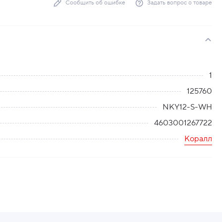
Сообщить об ошибке
Задать вопрос о товаре
1
125760
NKY12-S-WH
4603001267722
Коралл