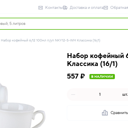
Контакты
Доставка и оплата
Обратная
Набор кофейный 6/12 100мл п/уп NKY12-S-WH Классика (16/1)
Набор кофейный 
Классика (16/1)
557 ₽
В НАЛИЧИИ
шт.
Сравнит