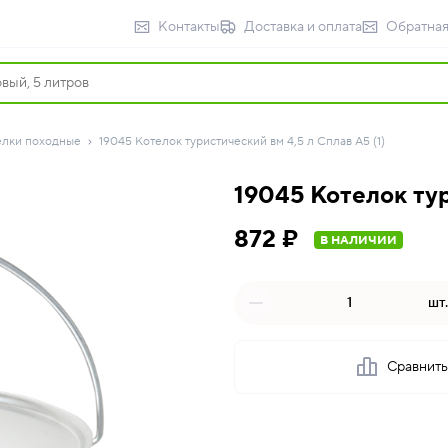
Контакты
Доставка и оплата
Обратная
елки походные
19045 Котелок туристический вм 4,5 л Сплав А5 (1)
19045 Котелок тур
872 ₽
В НАЛИЧИИ
шт.
Сравнит