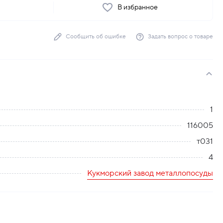
ь
В избранное
Сообщить об ошибке
Задать вопрос о товаре
1
116005
т031
4
Кукморский завод металлопосуды