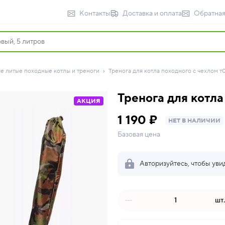
Контакты
Доставка и оплата
Обратная
 литые походные котлы и треноги
Тренога для котла походного с чехлом т03
Тренога для котла
АКЦИЯ
1 190 ₽
НЕТ В НАЛИЧИИ
Базовая цена
Авторизуйтесь, чтобы уви
шт.