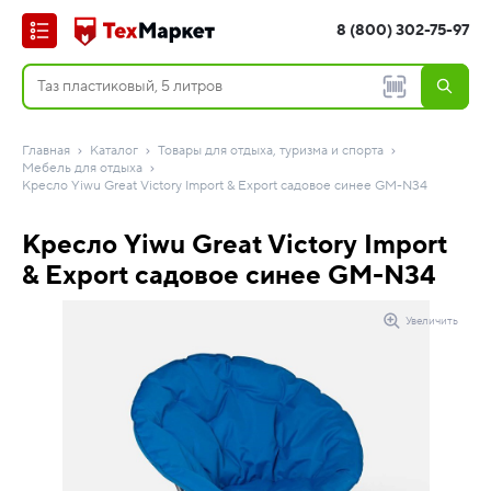
8 (800) 302-75-97
Главная
Каталог
Товары для отдыха, туризма и спорта
Мебель для отдыха
Кресло Yiwu Great Victory Import & Export садовое синее GM-N34
Кресло Yiwu Great Victory Import
& Export садовое синее GM-N34
Увеличить