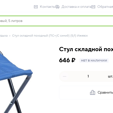
Контакты
Доставка и оплата
Обратная
тдыха
Стул складной походный (ПС+/С синий) (5/1) Ижевск
Стул складной по
646 ₽
НЕТ В НАЛИЧИИ
шт.
Сравнит