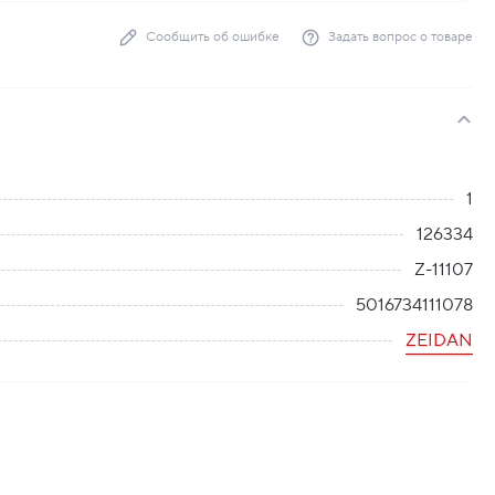
Сообщить об ошибке
Задать вопрос о товаре
1
126334
Z-11107
5016734111078
ZEIDAN