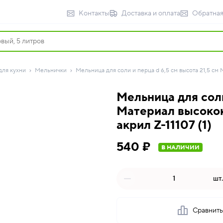
Контакты
Доставка и оплата
Обратная
для кухни
Мельнички
Мельница для соли и перца d 6,5 см высота 21,5 см
Мельница для соли
Материал высоко
акрил Z-11107 (1)
540 ₽
В НАЛИЧИИ
шт.
Сравнит