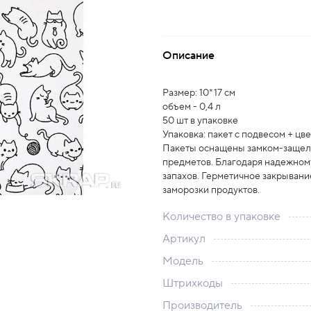
Описание
Размер: 10*17 см
объем - 0,4 л
50 шт в упаковке
Упаковка: пакет с подвесом + ц
Пакеты оснащены замком-защелк
предметов. Благодаря надежному
запахов. Герметичное закрыван
заморозки продуктов.
Количество в упаковке
Артикул
Модель
Штрихкоды
Производитель