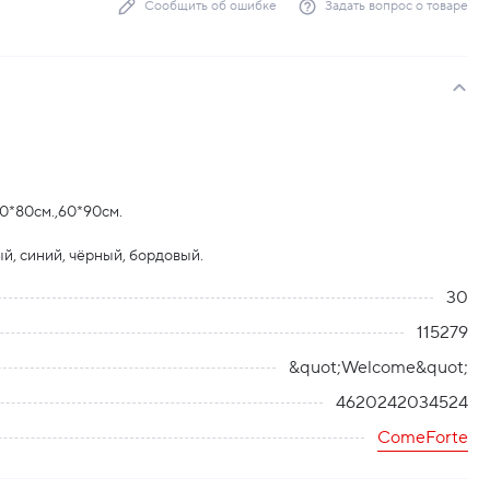
Сообщить об ошибке
Задать вопрос о товаре
0*80см.,60*90см.
й, синий, чёрный, бордовый.
30
115279
&quot;Welcome&quot;
4620242034524
ComeForte