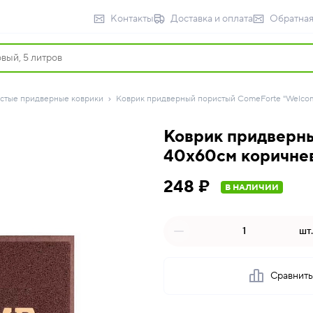
Контакты
Доставка и оплата
Обратная
стые придверные коврики
Коврик придверный пористый ComeForte "Welcom
Коврик придверн
40х60см коричнев
248 ₽
В НАЛИЧИИ
шт.
Сравнит