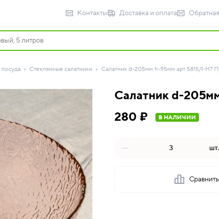
Контакты
Доставка и оплата
Обратная
 посуда
Стеклянные салатники
Салатник d-205мм h-95мм арт 5815/1-Н7 Пу
Салатник d-205мм
280 ₽
В НАЛИЧИИ
шт.
Сравнит