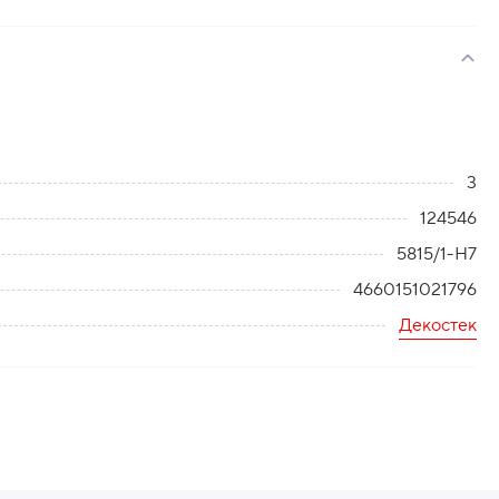
3
124546
5815/1-Н7
4660151021796
Декостек