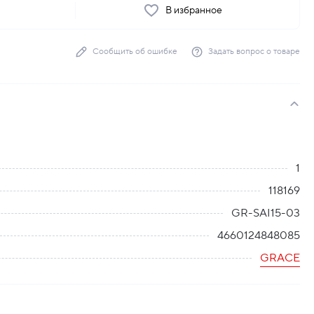
ь
В избранное
Сообщить об ошибке
Задать вопрос о товаре
1
118169
GR-SAI15-03
4660124848085
GRACE