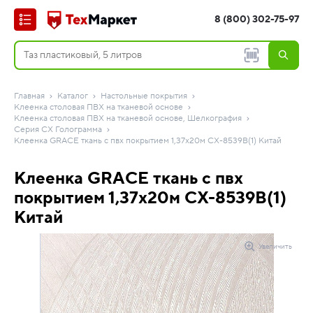
8 (800) 302-75-97
Главная
Каталог
Настольные покрытия
Клеенка столовая ПВХ на тканевой основе
Клеенка столовая ПВХ на тканевой основе, Шелкография
Серия CX Голограмма
Клеенка GRACE ткань с пвх покрытием 1,37х20м CХ-8539B(1) Китай
Клеенка GRACE ткань с пвх
покрытием 1,37х20м CХ-8539B(1)
Китай
Увеличить