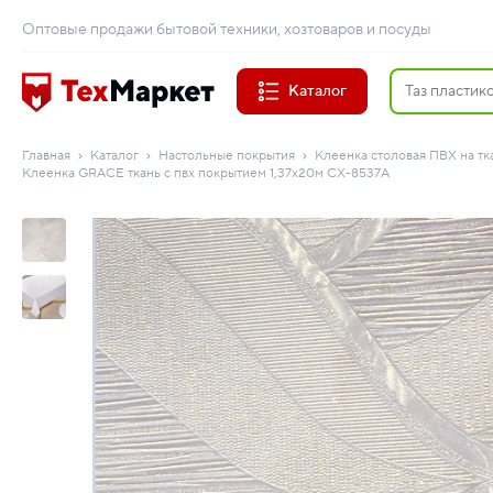
Оптовые продажи бытовой техники, хозтоваров и посуды
Каталог
Главная
Каталог
Настольные покрытия
Клеенка столовая ПВХ на тк
Клеенка GRACE ткань с пвх покрытием 1,37х20м CX-8537A