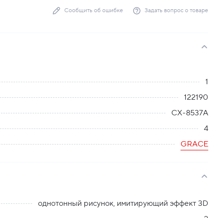
Сообщить об ошибке
Задать вопрос о товаре
1
122190
CX-8537A
4
GRACE
однотонный рисунок, имитирующий эффект 3D