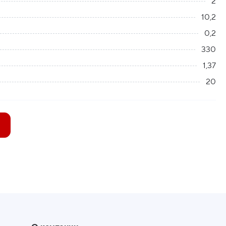
2
10,2
0,2
330
1,37
20