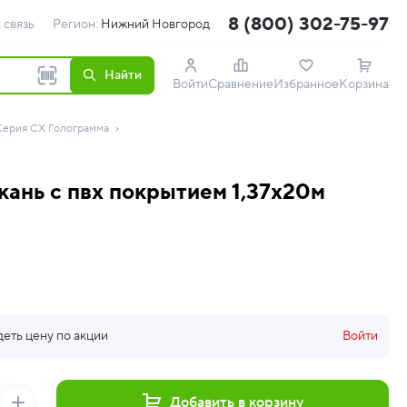
8 (800) 302-75-97
 связь
Регион:
Нижний Новгород
Найти
Войти
Сравнение
Избранное
Корзина
Серия CX Голограмма
ань с пвх покрытием 1,37х20м
деть цену по акции
Войти
Добавить в корзину