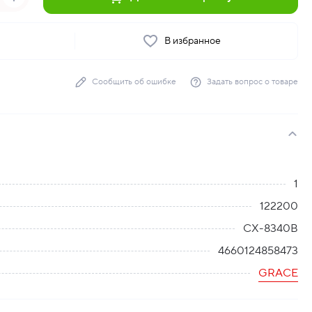
ь
В избранное
Сообщить об ошибке
Задать вопрос о товаре
1
122200
СХ-8340B
4660124858473
GRACE