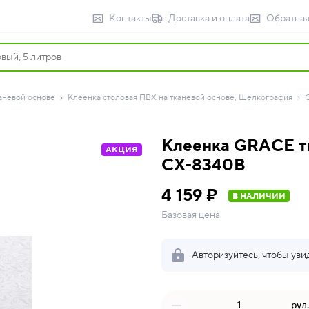
Контакты
Доставка и оплата
Обратная
аневой основе
Клеенка столовая ПВХ на тканевой основе, Шелкография
Клеенка GRACE тк
АКЦИЯ
СХ-8340B
4 159 ₽
В НАЛИЧИИ
Базовая цена
Авторизуйтесь, чтобы уви
рул.