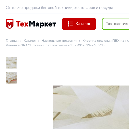
Оптовые продажи бытовой техники, хозтоваров и посуды
Каталог
Главная
Каталог
Настольные покрытия
Клеенка столовая ПВХ на тк
Клеенка GRACE ткань с пвх покрытием 1,37х20м NS-2638CB