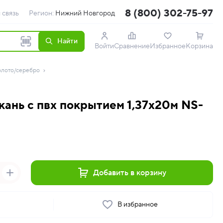
8 (800) 302-75-97
 связь
Регион:
Нижний Новгород
Найти
Войти
Сравнение
Избранное
Корзина
олото/серебро
ань с пвх покрытием 1,37х20м NS-
Добавить в корзину
ь
В избранное