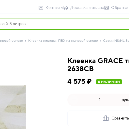
Контакты
Доставка и оплата
Обратная
аневой основе
Клеенка столовая ПВХ на тканевой основе
Серия NS/NL З
Клеенка GRACE тк
2638CB
4 575 ₽
В НАЛИЧИИ
рул.
Сравнит