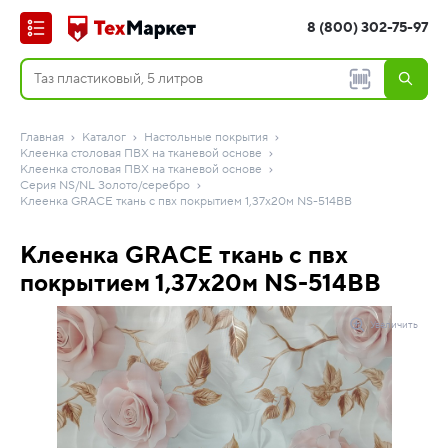
8 (800) 302-75-97
Главная
Каталог
Настольные покрытия
Клеенка столовая ПВХ на тканевой основе
Клеенка столовая ПВХ на тканевой основе
Серия NS/NL Золото/серебро
Клеенка GRACE ткань с пвх покрытием 1,37х20м NS-514BB
Клеенка GRACE ткань с пвх
покрытием 1,37х20м NS-514BB
Увеличить