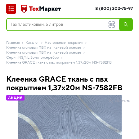
8 (800) 302-75-97
Главная
Каталог
Настольные покрытия
Клеенка столовая ПВХ на тканевой основе
Клеенка столовая ПВХ на тканевой основе
Серия NS/NL Золото/серебро
Клеенка GRACE ткань с пвх покрытием 1,37х20м NS-7582FB
Клеенка GRACE ткань с пвх
покрытием 1,37х20м NS-7582FB
АКЦИЯ
Увеличить