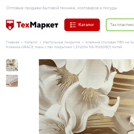
Оптовые продажи бытовой техники, хозтоваров и посуды
Каталог
Главная
Каталог
Настольные покрытия
Клеенка столовая ПВХ на тк
Клеенка GRACE ткань с пвх покрытием 1,37х20м NS-9125DB(1) Китай