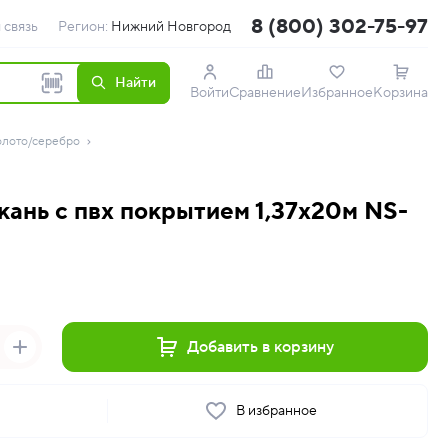
8 (800) 302-75-97
 связь
Регион:
Нижний Новгород
Найти
Войти
Сравнение
Избранное
Корзина
олото/серебро
ань с пвх покрытием 1,37х20м NS-
Добавить в корзину
ь
В избранное