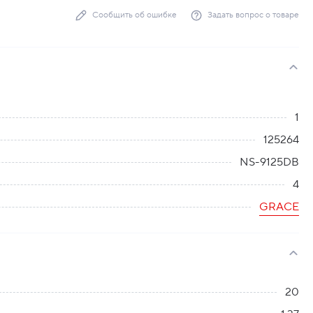
Сообщить об ошибке
Задать вопрос о товаре
1
125264
NS-9125DB
4
GRACE
20