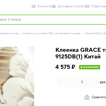
Контакты
Доставка и оплата
Обратная
аневой основе
Клеенка столовая ПВХ на тканевой основе
Серия NS/NL З
Клеенка GRACE тк
9125DB(1) Китай
4 575 ₽
В НАЛИЧИИ
рул.
Сравнит