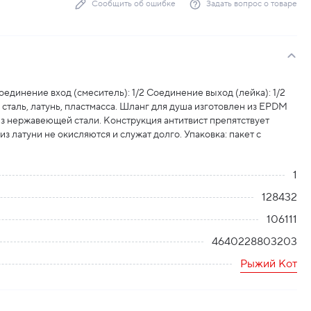
Сообщить об ошибке
Задать вопрос о товаре
единение вход (смеситель): 1/2 Соединение выход (лейка): 1/2
сталь, латунь, пластмасса. Шланг для душа изготовлен из EPDM
из нержавеющей стали. Конструкция антитвист препятствует
з латуни не окисляются и служат долго. Упаковка: пакет с
1
128432
106111
4640228803203
Рыжий Кот