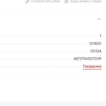
Сообщить об ошибке
Задать вопрос о товаре
1
127450
00124
4673756507039
Гардарика