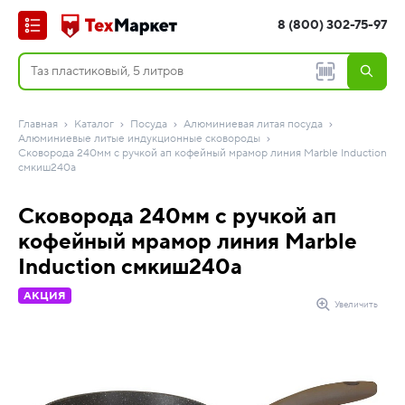
8 (800) 302-75-97
Главная
Каталог
Посуда
Алюминиевая литая посуда
Алюминиевые литые индукционные сковороды
Сковорода 240мм с ручкой ап кофейный мрамор линия Marble Induction
смкиш240а
Сковорода 240мм с ручкой ап
кофейный мрамор линия Marble
Induction смкиш240а
АКЦИЯ
Увеличить