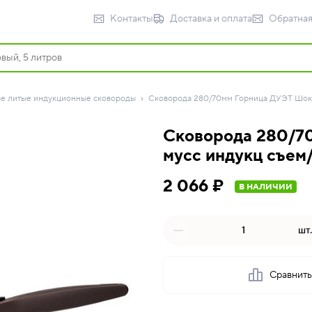
Контакты
Доставка и оплата
Обратная
е литые индукционные сковороды
Сковорода 280/70мм Горница ДУЭТ Шокол
Сковорода 280/7
мусс индукц съем/
2 066 ₽
В НАЛИЧИИ
шт.
Сравнит