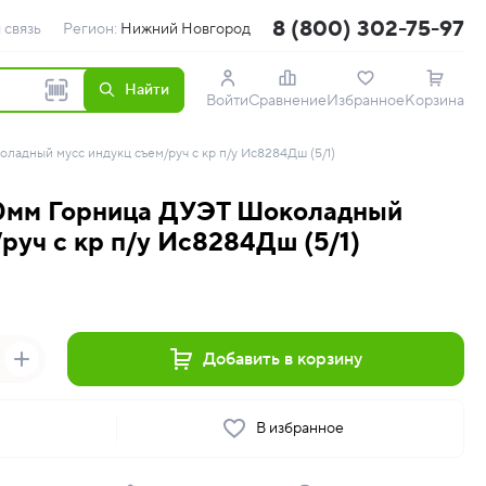
8 (800) 302-75-97
 связь
Регион:
Нижний Новгород
Найти
Войти
Сравнение
Избранное
Корзина
адный мусс индукц съем/руч с кр п/у Ис8284Дш (5/1)
0мм Горница ДУЭТ Шоколадный
руч с кр п/у Ис8284Дш (5/1)
Добавить в корзину
ь
В избранное