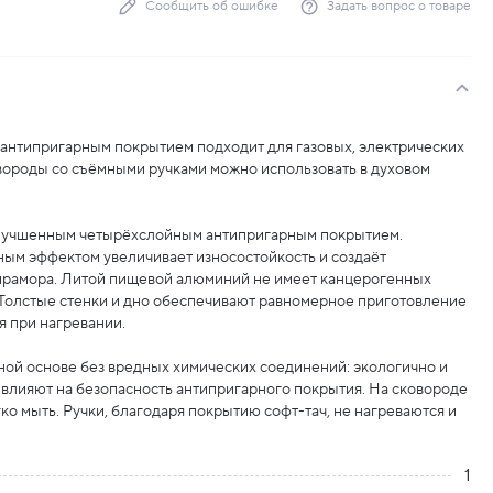
Сообщить об ошибке
Задать вопрос о товаре
 антипригарным покрытием подходит для газовых, электрических
вороды со съёмными ручками можно использовать в духовом
улучшенным четырёхслойным антипригарным покрытием.
ым эффектом увеличивает износостойкость и создаёт
мрамора. Литой пищевой алюминий не имеет канцерогенных
 Толстые стенки и дно обеспечивают равномерное приготовление
 при нагревании.
ной основе без вредных химических соединений: экологично и
влияют на безопасность антипригарного покрытия. На сковороде
гко мыть. Ручки, благодаря покрытию софт-тач, не нагреваются и
1