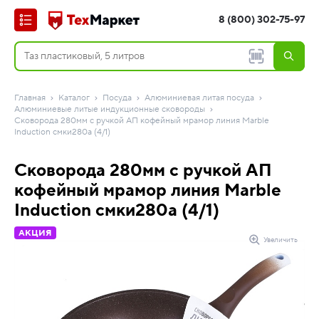
8 (800) 302-75-97
Главная
Каталог
Посуда
Алюминиевая литая посуда
Алюминиевые литые индукционные сковороды
Сковорода 280мм с ручкой АП кофейный мрамор линия Marble
Induction смки280а (4/1)
Сковорода 280мм с ручкой АП
кофейный мрамор линия Marble
Induction смки280а (4/1)
АКЦИЯ
Увеличить