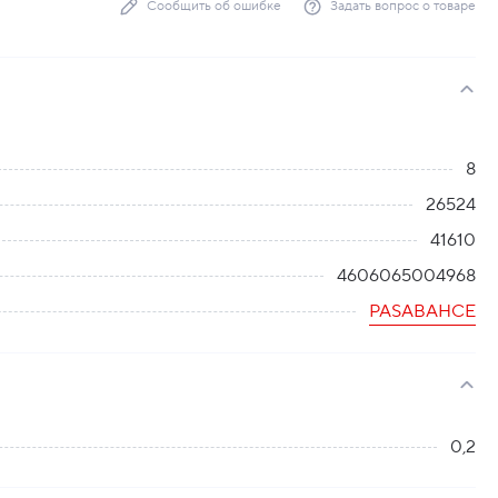
Сообщить об ошибке
Задать вопрос о товаре
8
26524
41610
4606065004968
PASABAHCE
0,2