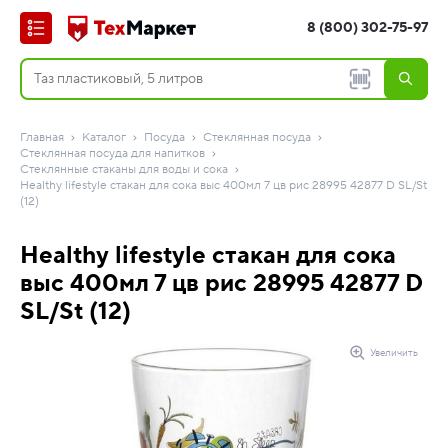
8 (800) 302-75-97
Главная
Каталог
Посуда
Стеклянная посуда
Стеклянная посуда для напитков
Стеклянные стаканы для воды и сока
Healthy lifestyle стакан для сока выс 400мл 7 цв рис 28995 42877 D SL/St
(12)
Healthy lifestyle стакан для сока
выс 400мл 7 цв рис 28995 42877 D
SL/St (12)
Увеличить