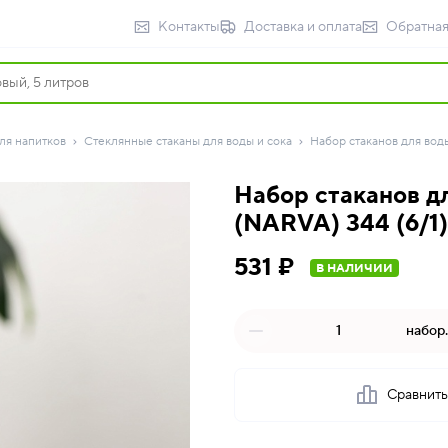
Контакты
Доставка и оплата
Обратная
ля напитков
Стеклянные стаканы для воды и сока
Набор стаканов для воды
Набор стаканов д
(NARVA) 344 (6/1)I
531 ₽
В НАЛИЧИИ
набор.
Сравнит