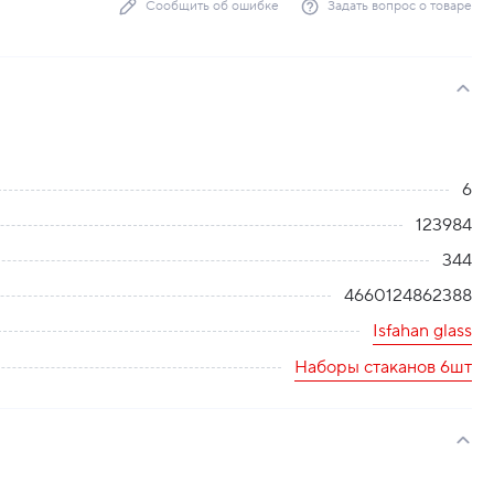
Сообщить об ошибке
Задать вопрос о товаре
6
123984
344
4660124862388
Isfahan glass
Наборы стаканов 6шт