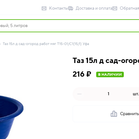
Контакты
Доставка и оплата
Обратная
Таз 15л д сад-огород работ мяг Т15-01/С1(15/1) Уфа
Таз 15л д сад-огор
216 ₽
В НАЛИЧИИ
шт.
Сравнит