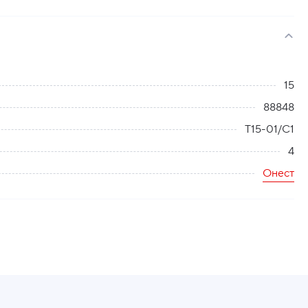
15
88848
Т15-01/С1
4
Онест