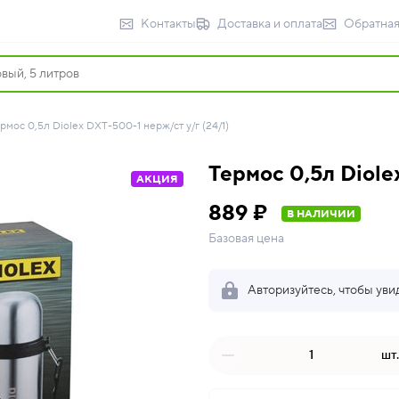
Контакты
Доставка и оплата
Обратная
рмос 0,5л Diolex DXT-500-1 нерж/ст у/г (24/1)
Термос 0,5л Diole
АКЦИЯ
889 ₽
В НАЛИЧИИ
Базовая цена
Авторизуйтесь, чтобы уви
шт.