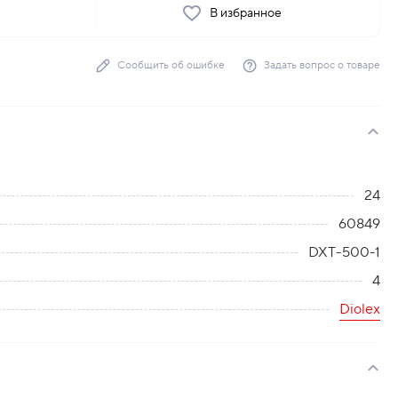
ь
В избранное
Сообщить об ошибке
Задать вопрос о товаре
24
60849
DXT-500-1
4
Diolex