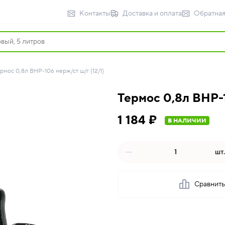
Контакты
Доставка и оплата
Обратная
рмос 0,8л BHP-106 нерж/ст ш/г (12/1)
Термос 0,8л BHP-1
1 184 ₽
В НАЛИЧИИ
шт.
Сравнит