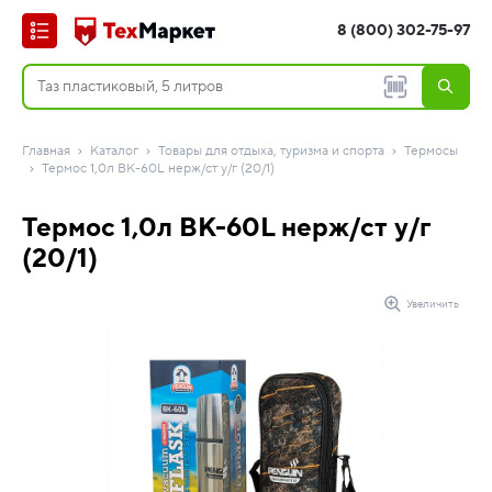
8 (800) 302-75-97
Главная
Каталог
Товары для отдыха, туризма и спорта
Термосы
Термос 1,0л BK-60L нерж/ст у/г (20/1)
Термос 1,0л BK-60L нерж/ст у/г
(20/1)
Увеличить