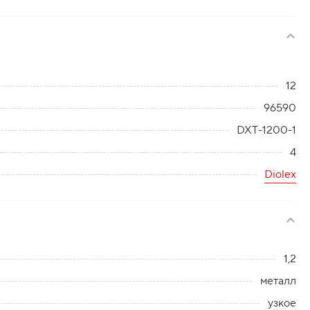
12
96590
DXT-1200-1
4
Diolex
1,2
металл
узкое