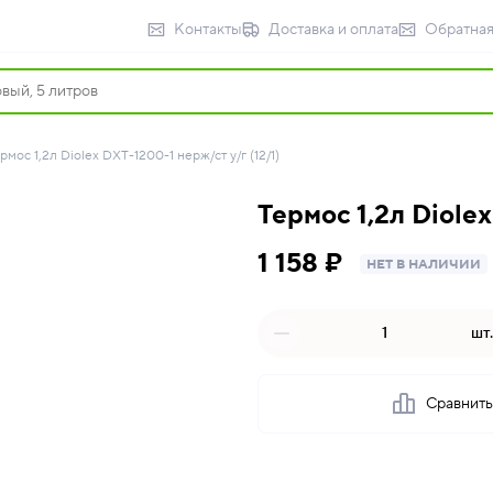
Контакты
Доставка и оплата
Обратная
рмос 1,2л Diolex DXT-1200-1 нерж/ст у/г (12/1)
Термос 1,2л Diolex
1 158 ₽
НЕТ В НАЛИЧИИ
шт.
Сравнит