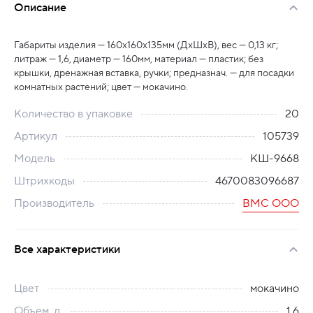
Описание
Габариты изделия — 160х160х135мм (ДхШхВ), вес — 0,13 кг;
литраж — 1,6, диаметр — 160мм, материал — пластик; без
крышки, дренажная вставка, ручки; предназнач. — для посадки
комнатных растений; цвет — мокачино.
Количество в упаковке
20
Артикул
105739
Модель
КШ-9668
Штрихкоды
4670083096687
Производитель
ВМС ООО
Все характеристики
Цвет
мокачино
Объем, л.
1,6