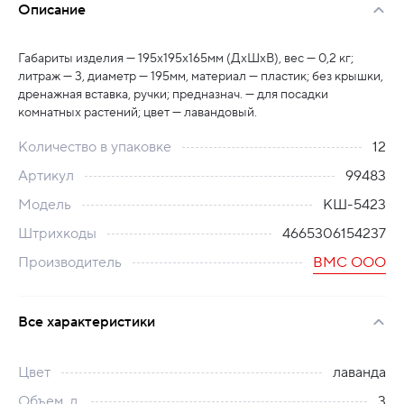
Описание
Габариты изделия — 195х195х165мм (ДхШхВ), вес — 0,2 кг;
литраж — 3, диаметр — 195мм, материал — пластик; без крышки,
дренажная вставка, ручки; предназнач. — для посадки
комнатных растений; цвет — лавандовый.
Количество в упаковке
12
Артикул
99483
Модель
КШ-5423
Штрихкоды
4665306154237
Производитель
ВМС ООО
Все характеристики
Цвет
лаванда
Объем, л.
3