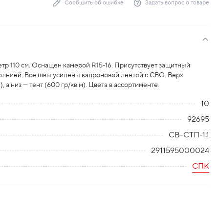
Сообщить об ошибке
Задать вопрос о товаре
тр 110 см. Оснащен камерой R15-16. Присутствует защитный
олнией. Все швы усилены капроновой лентой с СВО. Верх
, а низ — тент (600 гр/кв.м). Цвета в ассортименте.
10
92695
СВ-СТП-1.1
2911595000024
СПК