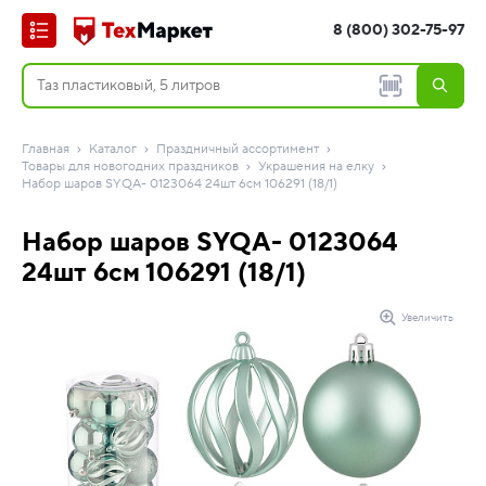
8 (800) 302-75-97
Главная
Каталог
Праздничный ассортимент
Товары для новогодних праздников
Украшения на елку
Набор шаров SYQA- 0123064 24шт 6см 106291 (18/1)
Набор шаров SYQA- 0123064
24шт 6см 106291 (18/1)
Увеличить