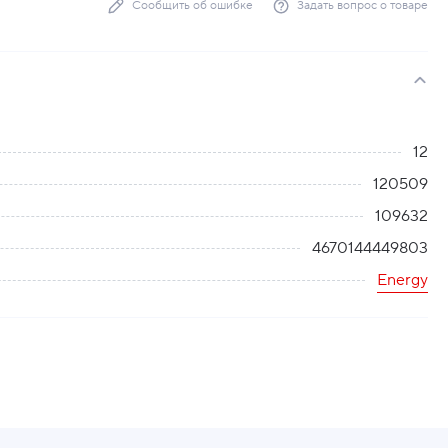
Сообщить об ошибке
Задать вопрос о товаре
12
120509
109632
4670144449803
Energy