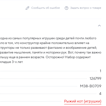
Сообщить об ошибке
Задать вопрос о товаре
– одна из самых популярных игрушек среди детей почти любого
дело в том, что конструктор крайне положительно влияет на
трукторы не только развивают фантазию и воображение детей,
развитие мышления, памяти и моторики рук. Вот, почему так важно
алышу еще в раннем возрасте. Осторожно! Набор содержит
младше 3-х лет.
1
126799
M38-B0709
4
Рыжий кот (игрушки)