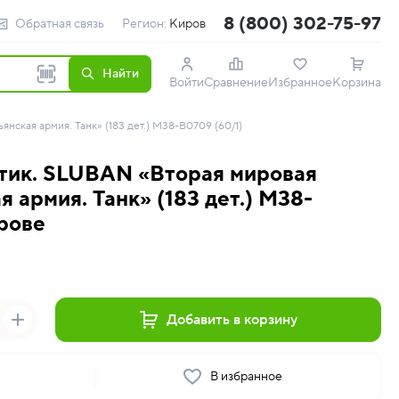
8 (800) 302-75-97
Обратная связь
Регион:
Киров
Найти
Войти
Сравнение
Избранное
Корзина
нская армия. Танк» (183 дет.) M38-B0709 (60/1)
тик. SLUBAN «Вторая мировая
я армия. Танк» (183 дет.) M38-
ирове
Добавить в корзину
ь
В избранное