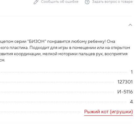
Сообщить об ошибке
Задать вопрос о товаре
ицепом серии "БИЗОН" понравится любому ребенку! Она
ного пластика. Подходит для игры в помещении или на открытом
азвития координации, мелкой моторики пальцев рук, восприятия
см.
1
127301
И-5116
4
Рыжий кот (игрушки)