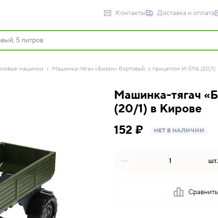
Контакты
Доставка и оплата
иковые машинки
Машинка-тягач «Бизон» бортовый, с прицепом И-5116 (20/1)
Машинка-тягач «Б
(20/1) в Кирове
152 ₽
НЕТ В НАЛИЧИИ
шт.
Сравнит