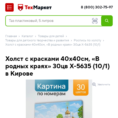
8 (800) 302-75-97
Главная
Каталог
Товары для детей
Товары для детского творчества и развития
Роспись по холсту
Холст с красками 40х40см, «В родных краях» 30цв Х-5635 (10/1)
Холст с красками 40х40см, «В
родных краях» 30цв Х-5635 (10/1)
в Кирове
Увеличить