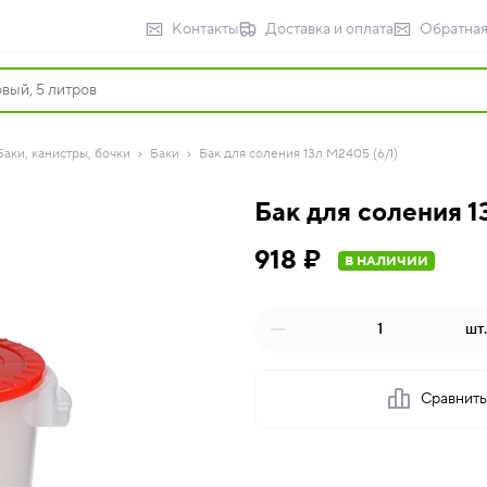
Контакты
Доставка и оплата
Обратная
Баки, канистры, бочки
Баки
Бак для соления 13л М2405 (6/1)
Бак для соления 1
918 ₽
В НАЛИЧИИ
шт.
Сравнит