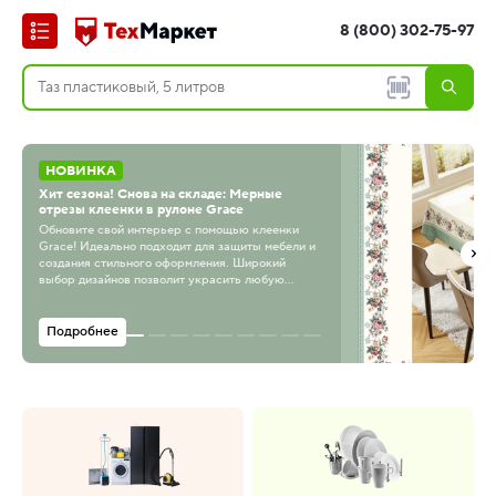
8 (800) 302-75-97
НОВИНКА
Хит сезона! Снова на складе: Мерные
отрезы клеенки в рулоне Grace
Обновите свой интерьер с помощью клеенки
Grace! Идеально подходит для защиты мебели и
создания стильного оформления. Широкий
выбор дизайнов позволит украсить любую
комнату.
Подробнее