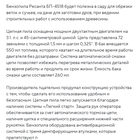
Бензопила Ресанта БП-4518 будет полезна в саду для обрезки
веток и сучьев, на даче для заготовки дров, при ведении
строительных работ с использованием древесины.
Цепная пила оснащена мощным двухтактным двигателем на
3.1. л.с. и 45-сантиметровой шиной. Цепь представлена 72
звеньями с толщиной 1,5 мм и шагом 0,325". В бак вмещается
550 мл топлива, которого хватает на длительное время работы
двигателя без дозаправки. Система автоматической смазки
цепи позволяет избежать перегрева металлических деталей
во время работы и продлить их срок жизни. Емкость бака
смазки цепи составляет 260 мл.
Производитель тщательно продумал конструкцию устройства
с тем, чтобы сделать его использование удобным и
безопасным. Цепная пила легко запускается благодаря
наличию системы «Легкий старт». Защита рук оператора
обеспечивается за счет автоматического тормоза цепи,
наличия щитка и специального расширения нижней части
рукоятки. Бензопила оборудована антивибрационной
системой с тремя демпфирующими втулками, которые
препятствуют п