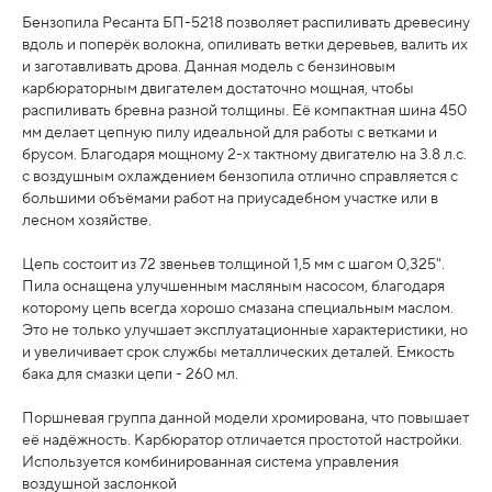
Бензопила Ресанта БП-5218 позволяет распиливать древесину
вдоль и поперёк волокна, опиливать ветки деревьев, валить их
и заготавливать дрова. Данная модель с бензиновым
карбюраторным двигателем достаточно мощная, чтобы
распиливать бревна разной толщины. Её компактная шина 450
мм делает цепную пилу идеальной для работы с ветками и
брусом. Благодаря мощному 2-х тактному двигателю на 3.8 л.с.
с воздушным охлаждением бензопила отлично справляется с
большими объёмами работ на приусадебном участке или в
лесном хозяйстве.
Цепь состоит из 72 звеньев толщиной 1,5 мм с шагом 0,325".
Пила оснащена улучшенным масляным насосом, благодаря
которому цепь всегда хорошо смазана специальным маслом.
Это не только улучшает эксплуатационные характеристики, но
и увеличивает срок службы металлических деталей. Емкость
бака для смазки цепи - 260 мл.
Поршневая группа данной модели хромирована, что повышает
её надёжность. Карбюратор отличается простотой настройки.
Используется комбинированная система управления
воздушной заслонкой