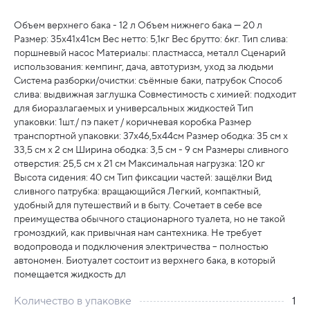
Объем верхнего бака - 12 л Объем нижнего бака — 20 л
Размер: 35х41х41см Вес нетто: 5,1кг Вес брутто: 6кг. Тип слива:
поршневый насос Материалы: пластмасса, металл Сценарий
использования: кемпинг, дача, автотуризм, уход за людьми
Система разборки/очистки: съёмные баки, патрубок Способ
слива: выдвижная заглушка Совместимость с химией: подходит
для биоразлагаемых и универсальных жидкостей Тип
упаковки: 1шт./ пэ пакет / коричневая коробка Размер
транспортной упаковки: 37х46,5х44см Размер ободка: 35 см х
33,5 см х 2 см Ширина ободка: 3,5 см - 9 см Размеры сливного
отверстия: 25,5 см х 21 см Максимальная нагрузка: 120 кг
Высота сидения: 40 см Тип фиксации частей: защёлки Вид
сливного патрубка: вращающийся Легкий, компактный,
удобный для путешествий и в быту. Сочетает в себе все
преимущества обычного стационарного туалета, но не такой
громоздкий, как привычная нам сантехника. Не требует
водопровода и подключения электричества – полностью
автономен. Биотуалет состоит из верхнего бака, в который
помещается жидкость дл
Количество в упаковке
1